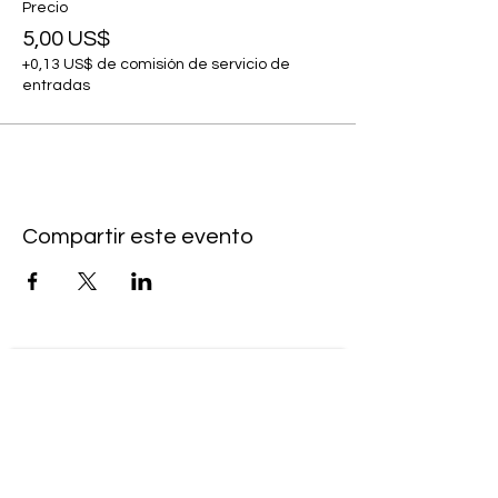
Precio
5,00 US$
+0,13 US$ de comisión de servicio de
entradas
Compartir este evento
Subscribe to our newsletter • Don’t
miss our events!
First Name